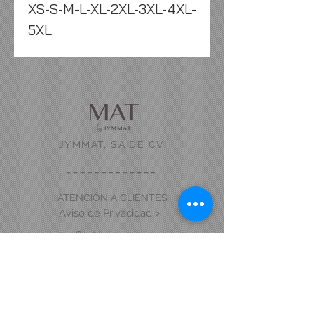
XS-S-M-L-XL-2XL-3XL-4XL-
5XL
JYMMAT, SA DE CV
ATENCIÓN A CLIENTES
Aviso de Privacidad >
Contáctanos >
Acerca de nosotros >
VISITA NUESTRA TIENDA Y SHOWROOM