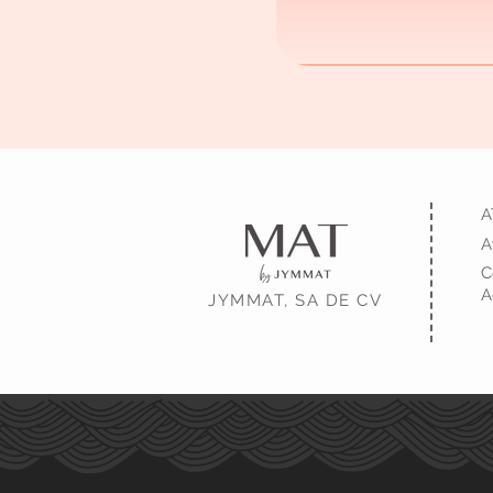
A
A
C
A
JYMMAT, SA DE CV