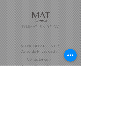
JYMMAT, SA DE CV
ATENCIÓN A CLIENTES
Aviso de Privacidad >
Contáctanos >
Acerca de nosotros >
VISITA NUESTRA TIENDA Y SHOWROOM
Blvd. Vicente Valtierra 6915 Local 17.
Col. Cañada de Alfaro.
León, Gto. C.P. 37238