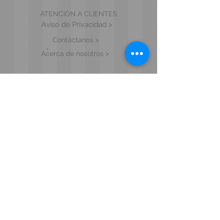
ATENCIÓN A CLIENTES
Aviso de Privacidad >
Contáctanos >
Acerca de nosotros >
VISITA NUESTRA TIENDA Y SHOWROOM
Blvd. Vicente Valtierra 6915 Local 17.
Col. Cañada de Alfaro.
León, Gto. C.P. 37238
MANTENTE EN CONTACTO
Tel.
477.218.7717