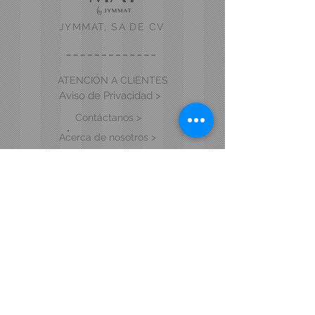
JYMMAT, SA DE CV
ATENCIÓN A CLIENTES
Aviso de Privacidad >
Contáctanos >
Acerca de nosotros >
VISITA NUESTRA TIENDA Y SHOWROOM
Blvd. Vicente Valtierra 6915 Local 17.
Col. Cañada de Alfaro.
León, Gto. C.P. 37238
MANTENTE EN CONTACTO
Tel.
477.218.7717