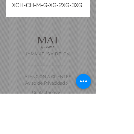
XCH-CH-M-G-XG-2XG-3XG
JYMMAT, SA DE CV
ATENCIÓN A CLIENTES
Aviso de Privacidad >
Contáctanos >
Acerca de nosotros >
VISITA NUESTRA TIENDA Y SHOWROOM
Blvd. Vicente Valtierra 6915 Local 17.