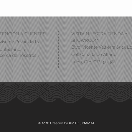
TENCIÓN A CLIENTES
VISITA NUESTRA TIENDA Y
SHOWROOM
viso de Privacidad >
Blvd. Vicente Valtierra 6915 Lo
ontáctanos >
Col. Cañada de Alfaro.
cerca de nosotros >
León, Gto. C.P. 37238
© 2026 Created by KMTC JYMMAT