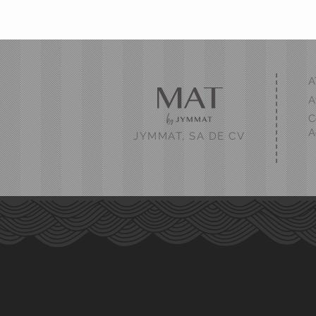
A
A
C
A
JYMMAT, SA DE CV