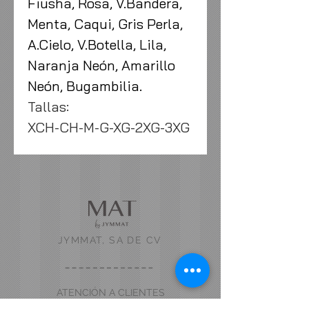
Fiusha, Rosa, V.Bandera,
Menta, Caqui, Gris Perla,
A.Cielo, V.Botella, Lila,
Naranja Neón, Amarillo
Neón, Bugambilia.
Tallas:
XCH-CH-M-G-XG-2XG-3XG
JYMMAT, SA DE CV
ATENCIÓN A CLIENTES
Aviso de Privacidad >